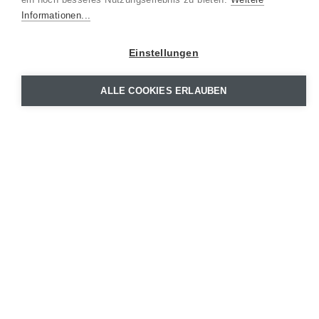
Informationen...
Einstellungen
ALLE COOKIES ERLAUBEN
Seeblick Immobilien AG
Seestrasse 58
8806 Bäch (SZ)